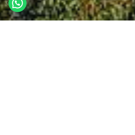
Il
Lago di Garda
è una perla di rara bellezza.
L’
occhio raffinato
dei
nostri driver
professionisti
saprà portarvi in mezzo a
paesaggi da cartolina
e
ristoranti noti
solo ai
palati più sopraffini. Sapremo stupirvi una tappa
dopo l’altra con i
nostri itinerari pensati ad
hoc
, ed il tempo a bordo sarà così piacevole che
nemmeno vi accorgerete di essere in macchina.
Sapremo ascoltare i vostri desideri, soprattutto
se vorrete fermarvi in qualche posto che, lungo
la strada, vi ha fatti innamorare. Vi porteremo
dove i vostri occhi potranno saziare le esigenze