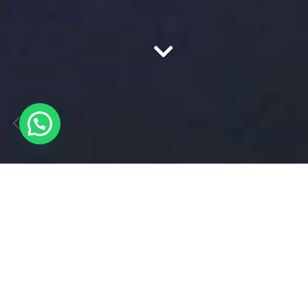
Linate
è uno snodo importante per molte
persone che arrivano in Italia, soprattutto se
dirette in qualche città lombarda, al Lago di
Garda o a Verona e dintorni. Come tutti gli
aeroporti, anche quello di Linate è molto